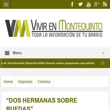
Menu
ificación Deportiva 2026 ofrecen cuatro propuestas para disfrutar del deporte este
 de marzo por las calles del barrio
Candidatos/as entidad Quinteña 2026
Home
Deportes
Ciclismo
“DOS HERMANAS SOBRE
RUEDAS”