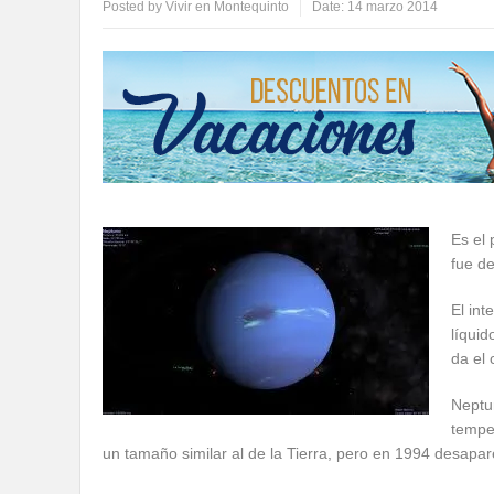
Posted by
Vivir en Montequinto
Date:
14 marzo 2014
Es el 
fue de
El in
líquid
da el 
Neptu
tempe
un tamaño similar al de la Tierra, pero en 1994 desapar