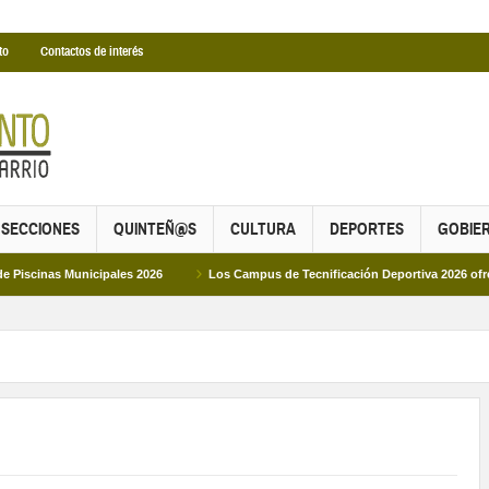
to
Contactos de interés
SECCIONES
QUINTEÑ@S
CULTURA
DEPORTES
GOBIE
Municipales 2026
Los Campus de Tecnificación Deportiva 2026 ofrecen cuatro