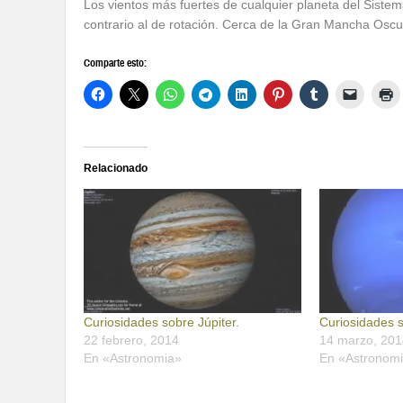
Los vientos más fuertes de cualquier planeta del Siste
contrario al de rotación. Cerca de la Gran Mancha Osc
Comparte esto:
Relacionado
Curiosidades sobre Júpiter.
Curiosidades 
22 febrero, 2014
14 marzo, 201
En «Astronomia»
En «Astronom