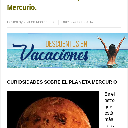
Mercurio.
Posted by
Vivir en Montequinto
Date:
24 enero 2014
CURIOSIDADES SOBRE EL PLANETA MERCURIO
E
s el
astro
que
está
más
cerca