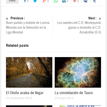
share
0
0
0
0
Previous :
Next :
Buen partido y doblete de Lorena
Los cadetes del C.D. Montequinto
Miranda con la Selección en la
ganan a domicilio al C.D.
Liga Mundial.
Aznalcóllar (0-3)
Related posts
El Otoño acaba de llegar
La constelación de Tauro.
23 septiembre 2015
18 mayo 2014