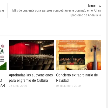
Next :
acar
Más de cuarenta pura sangres competirán este domingo en el Gran
Hipódromo de Andalucía
Aprobadas las subvenciones
Concierto extraordinario de
IO
para el gremio de Cultura
Navidad
DAR
25 junio 2020
05 diciembre 2019