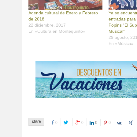
Agenda cultural de Enero y Febrero
Ya se encuentr
de 2018
entradas para 
22 diciembre, 2017
Popins “El Supe
En «Cultura en Montequinto»
Musical”
29 agosto, 20
En «Música»
share
0
0
0
0