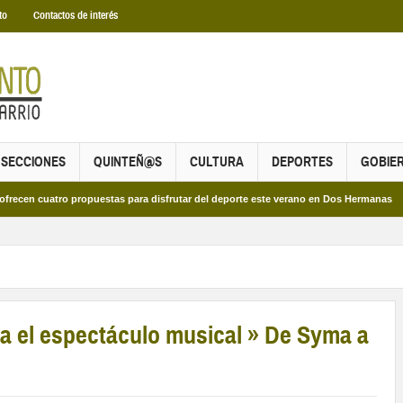
to
Contactos de interés
SECCIONES
QUINTEÑ@S
CULTURA
DEPORTES
GOBIE
atro propuestas para disfrutar del deporte este verano en Dos Hermanas
Más 
ra el espectáculo musical » De Syma a