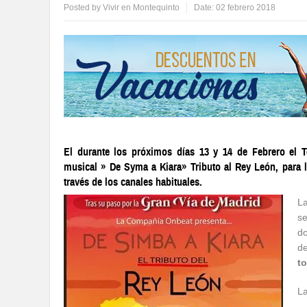
Posted by
Vivir en Montequinto
Date:
02 febrero 2018
El durante los próximos días 13 y 14 de Febrero el 
musical » De Syma a Kiara» Tributo al Rey León, para lo
través de los canales habituales.
L
s
do
de
t
La