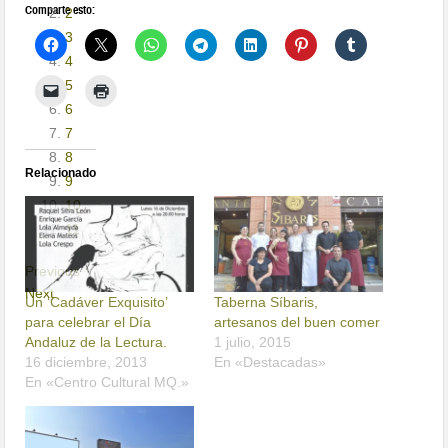
Comparte esto:
2
3
4
5
6
7
8
Relacionado
9
10
11
Previous
Next
Un ‘Cadáver Exquisito’
Taberna Síbaris,
para celebrar el Día
artesanos del buen comer
Andaluz de la Lectura.
1 julio, 2015
16 diciembre, 2013
En «Destacadas»
En «Centro Cultural MQ.»