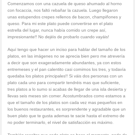
Comenzamos con una cazuela de queso ahumado al horno
con focaccia, nos faltó rebañar la cazuela. Luego llegaron
unas estupendos crepes rellenos de bacon, champiñones y
queso. Para mi este plato puede convertirse en el plato
estrella del lugar, nunca había comido un crepe así,
impresionante!! No dejéis de probarlo cuando vayáis!
Aquí tengo que hacer un inciso para hablar del tamaño de los
platos, en las imágenes no se aprecia bien pero me atrevería
a decir que son exageradamente abundantes, ya con estos
entremeses y el pan calentito casi comimos los tres, y todavía
quedaba los platos principales!! Si váis dos personas con un
plato cada uno para compartir tendréis mas que suficiente,
tres platos a lo sumo si acabas de llegar de una isla desierta y
llevas seis meses sin comer. Acostumbrados como estamos a
que el tamaño de los platos son cada vez mas pequeños en
los buenos restaurantes, es sorprendente y agradable que un
buen plato que te gusta ademas te sacie hasta el extremo de
no poder terminarlo, el nivel de satisfacción es máximo.
También resaltar que cada plato se hace al momento, nada de