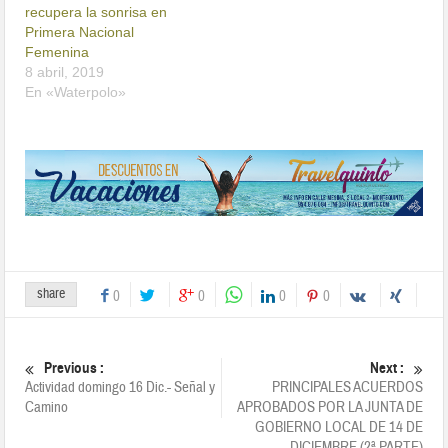
recupera la sonrisa en
Primera Nacional
Femenina
8 abril, 2019
En «Waterpolo»
share
0
0
0
0
Previous :
Next :
Actividad domingo 16 Dic.- Señal y
PRINCIPALES ACUERDOS
Camino
APROBADOS POR LA JUNTA DE
GOBIERNO LOCAL DE 14 DE
DICIEMBRE (2ª PARTE)