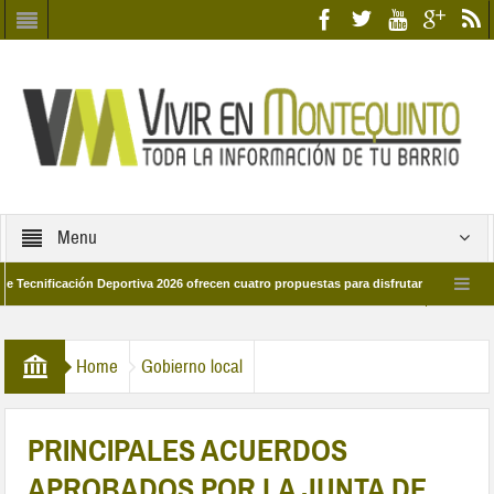
Menu
ación Deportiva 2026 ofrecen cuatro propuestas para disfrutar del deporte este ve
 marzo por las calles del barrio
Candidatos/as entidad Quinteña 2026
Home
Gobierno local
PRINCIPALES ACUERDOS
APROBADOS POR LA JUNTA DE