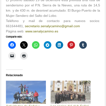
El próximo sábado 29 de diciembre está prevista una ruta de
senderismo por el P.N. Sierra de la Nieves, una ruta de 14,5
km. y de 430 m. de desnivel acumulado: El Burgo-Puerto de la
Mujer-Sendero del Salto del Lobo.
Teléfono y mail de contacto para nuevos socios:
661644481,
secretario.
senalycamino@gmail.com
Página web:
www.senalycamino.es
Comparte esto:
Relacionado
Actividades de Señal y
Los socios del club Señal