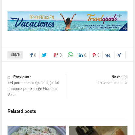
share
0
0
0
0
Previous :
Next :
«El perro es el mejor amigo del
La casa de la loca
hombre» por George Graham
Vest.
Related posts