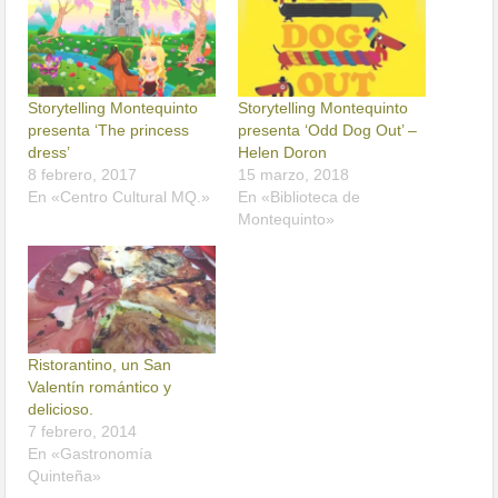
Storytelling Montequinto
Storytelling Montequinto
presenta ‘The princess
presenta ‘Odd Dog Out’ –
dress’
Helen Doron
8 febrero, 2017
15 marzo, 2018
En «Centro Cultural MQ.»
En «Biblioteca de
Montequinto»
Ristorantino, un San
Valentín romántico y
delicioso.
7 febrero, 2014
En «Gastronomía
Quinteña»