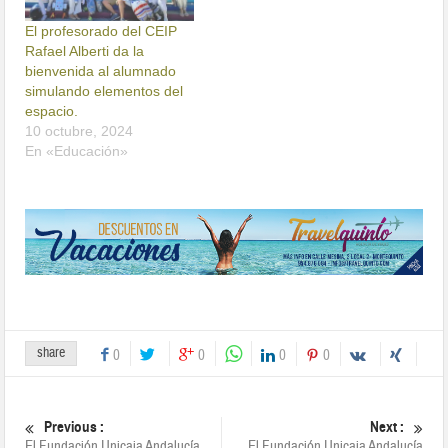
El profesorado del CEIP
Rafael Alberti da la
bienvenida al alumnado
simulando elementos del
espacio.
10 octubre, 2024
En «Educación»
share
0
0
0
0
Previous :
Next :
El Fundación Unicaja Andalucía
El Fundación Unicaja Andalucía