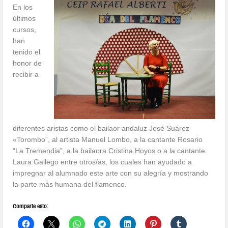
En los
últimos
cursos,
han
tenido el
honor de
recibir a
diferentes aristas como el bailaor andaluz José Suárez
«Torombo”, al artista Manuel Lombo, a la cantante Rosario
“La Tremendia”, a la bailaora Cristina Hoyos o a la cantante
Laura Gallego entre otros/as, los cuales han ayudado a
impregnar al alumnado este arte con su alegría y mostrando
la parte más humana del flamenco.
Comparte esto: