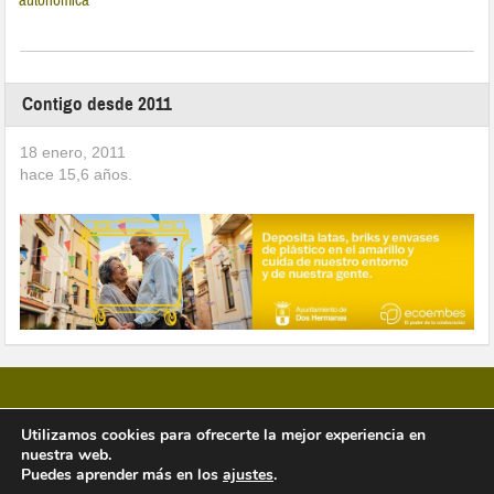
autonómica
Contigo desde 2011
18 enero, 2011
hace
15,6
años.
Utilizamos cookies para ofrecerte la mejor experiencia en
nuestra web.
Copyright © 2026 Vivir en Montequinto Periódico Digital
Puedes aprender más en los
ajustes
.