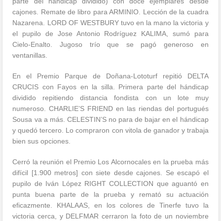
parte del hándicap dividido) con doce ejemplares desde
cajones. Remate de libro para ARMINIO. Lección de la cuadra
Nazarena. LORD OF WESTBURY tuvo en la mano la victoria y
el pupilo de Jose Antonio Rodríguez KALIMA, sumó para
Cielo-Enalto. Jugoso trío que se pagó generoso en
ventanillas.
En el Premio Parque de Doñana-Lototurf repitió DELTA
CRUCIS con Fayos en la silla. Primera parte del hándicap
dividido repitiendo distancia fondista con un lote muy
numeroso. CHARLIE’S FRIEND en las riendas del portugués
Sousa va a más. CELESTIN’S no para de bajar en el hándicap
y quedó tercero. Lo compraron con vitola de ganador y trabaja
bien sus opciones.
Cerró la reunión el Premio Los Alcornocales en la prueba más
difícil [1.900 metros] con siete desde cajones. Se escapó el
pupilo de Iván López RIGHT COLLECTION que aguantó en
punta buena parte de la prueba y remató su actuación
eficazmente. KHALAAS, en los colores de Tinerfe tuvo la
victoria cerca, y DELFMAR cerraron la foto de un noviembre