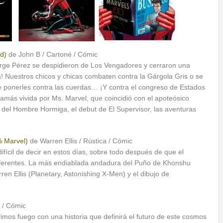
d)
de John B / Cartoné / Cómic
orge Pérez se despidieron de Los Vengadores y cerraron una
! Nuestros chicos y chicas combaten contra la Gárgola Gris o se
de ponerles contra las cuerdas… ¡Y contra el congreso de Estados
jamás vivida por Ms. Marvel, que coincidió con el apoteósico
 del Hombre Hormiga, el debut de El Supervisor, las aventuras
% Marvel)
de Warren Ellis / Rústica / Cómic
fícil de decir en estos días, sobre todo después de que el
diferentes. La más endiablada andadura del Puño de Khonshu
en Ellis (Planetary, Astonishing X-Men) y el dibujo de
 / Cómic
rimos fuego con una historia que definirá el futuro de este cosmos