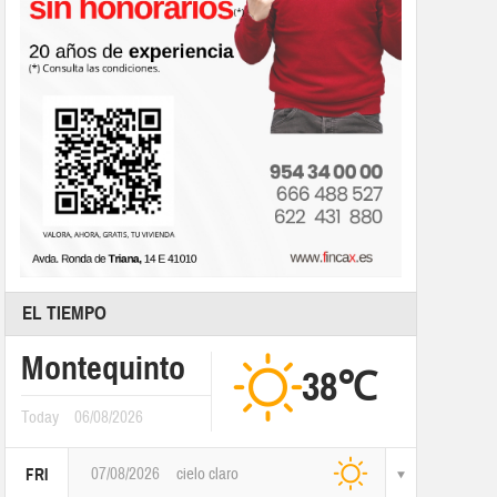
EL TIEMPO
Montequinto
38℃
Today
06/08/2026
07/08/2026
cielo claro
FRI