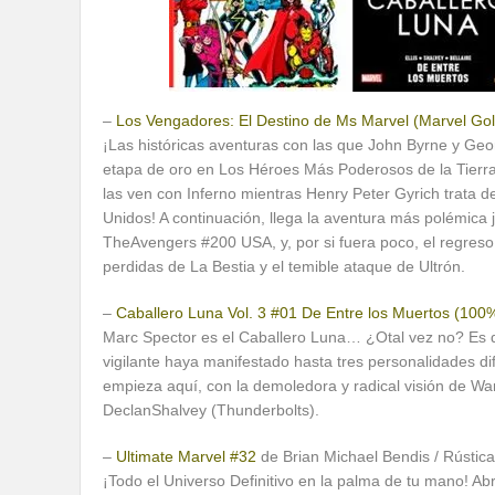
–
Los Vengadores: El Destino de Ms Marvel (Marvel Gol
¡Las históricas aventuras con las que John Byrne y Ge
etapa de oro en Los Héroes Más Poderosos de la Tierra
las ven con Inferno mientras Henry Peter Gyrich trata 
Unidos! A continuación, llega la aventura más polémica 
TheAvengers #200 USA, y, por si fuera poco, el regreso
perdidas de La Bestia y el temible ataque de Ultrón.
–
Caballero Luna Vol. 3 #01 De Entre los Muertos (100
Marc Spector es el Caballero Luna… ¿Otal vez no? Es di
vigilante haya manifestado hasta tres personalidades 
empieza aquí, con la demoledora y radical visión de Warr
DeclanShalvey (Thunderbolts).
–
Ultimate Marvel #32
de Brian Michael Bendis / Rústica
¡Todo el Universo Definitivo en la palma de tu mano! Ab