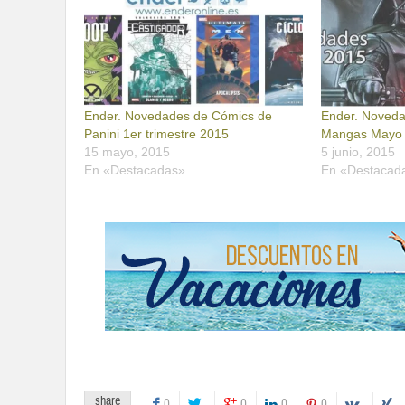
Ender. Novedades de Cómics de
Ender. Noveda
Panini 1er trimestre 2015
Mangas Mayo
15 mayo, 2015
5 junio, 2015
En «Destacadas»
En «Destacad
share
0
0
0
0