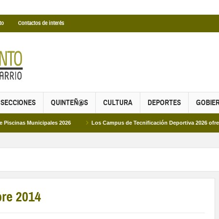
to
Contactos de interés
SECCIONES
QUINTEÑ@S
CULTURA
DEPORTES
GOBIE
nicipales 2026
Los Campus de Tecnificación Deportiva 2026 ofrecen cuatro p
bre 2014