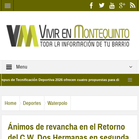
Menu
Tecnificación Deportiva 2026 ofrecen cuatro propuestas para disfrutar del deporte
ía 28 de marzo por las calles del barrio
Candidatos/as entidad Quinteña 202
Home
Deportes
Waterpolo
Ánimos de revancha en el Retorno
del C.W. Dos Hermanas en segunda