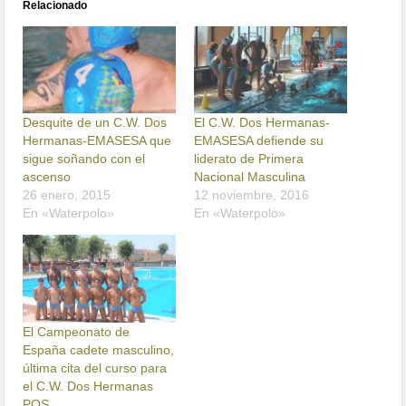
Relacionado
Desquite de un C.W. Dos
El C.W. Dos Hermanas-
Hermanas-EMASESA que
EMASESA defiende su
sigue soñando con el
liderato de Primera
ascenso
Nacional Masculina
26 enero, 2015
12 noviembre, 2016
En «Waterpolo»
En «Waterpolo»
El Campeonato de
España cadete masculino,
última cita del curso para
el C.W. Dos Hermanas
PQS