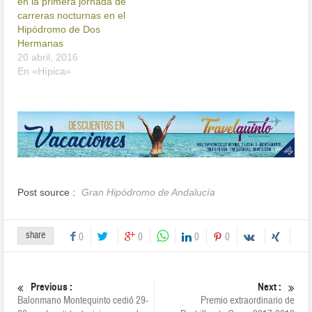
en la primera jornada de
carreras nocturnas en el
Hipódromo de Dos
Hermanas
20 abril, 2016
En «Hípica»
Post source :
Gran Hipódromo de Andalucía
share
0
0
0
0
Previous :
Next :
Balonmano Montequinto cedió 29-
Premio extraordinario de