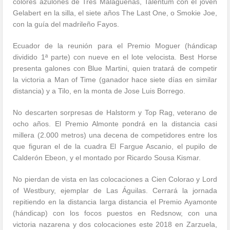
colores azulones de Tres Malagueñas, Talentum con el joven
Gelabert en la silla, el siete años The Last One, o Smokie Joe,
con la guía del madrileño Fayos.
Ecuador de la reunión para el Premio Moguer (hándicap
dividido 1ª parte) con nueve en el lote velocista. Best Horse
presenta galones con Blue Martini, quien tratará de competir
la victoria a Man of Time (ganador hace siete días en similar
distancia) y a Tilo, en la monta de Jose Luis Borrego.
No descarten sorpresas de Halstorm y Top Rag, veterano de
ocho años. El Premio Almonte pondrá en la distancia casi
millera (2.000 metros) una decena de competidores entre los
que figuran el de la cuadra El Fargue Ascanio, el pupilo de
Calderón Ebeon, y el montado por Ricardo Sousa Kismar.
No pierdan de vista en las colocaciones a Cien Colorao y Lord
of Westbury, ejemplar de Las Águilas. Cerrará la jornada
repitiendo en la distancia larga distancia el Premio Ayamonte
(hándicap) con los focos puestos en Redsnow, con una
victoria nazarena y dos colocaciones este 2018 en Zarzuela,