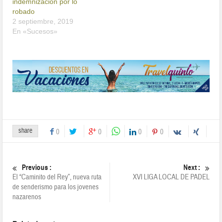
indemnizacion por lo
robado
2 septiembre, 2019
En «Sucesos»
share
0
0
0
0
Previous :
Next :
El “Caminito del Rey”, nueva ruta
XVI LIGA LOCAL DE PADEL
de senderismo para los jovenes
nazarenos