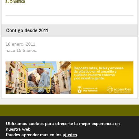
autonómica
Contigo desde 2011
18 enero, 2011
hace
15,6
años.
Utilizamos cookies para ofrecerte la mejor experiencia en
nuestra web.
Copyright © 2026 Vivir en Montequinto Periódico Digital
Puedes aprender más en los
ajustes
.