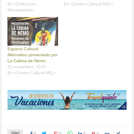
En «Cultura en
En «Centro Cultural MQ.»
Montequinto»
Espacio Cultural
Alternativo presentado por
La Cabina de Nemo
22 noviembre, 2019
En «Centro Cultural MQ.»
share
0
0
0
0