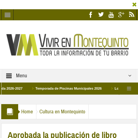
Menu
6-2027
Temporada de Piscinas Municipales 2026
Los Campus de Tecnifi
 2026
La hermanadad Humildad y Pilar de Montequinto procesionará el día 28 d
Home
Cultura en Montequinto
Aprobada la publicación de libro