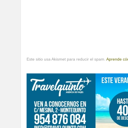
Este sitio usa Akismet para reducir el spam.
Aprende cóm