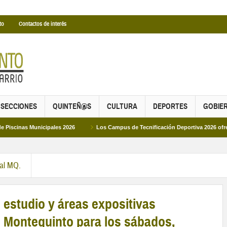
to
Contactos de interés
SECCIONES
QUINTEÑ@S
CULTURA
DEPORTES
GOBIE
unicipales 2026
Los Campus de Tecnificación Deportiva 2026 ofrecen cuatro 
ral MQ.
e estudio y áreas expositivas
de Montequinto para los sábados,