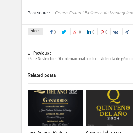
Post source :
Centro Cultural Biblioteca de Montequint
share
0
0
0
0
Previous :
25 de Noviembre, Día internacional contra la violencia de género
Related posts
José Antonio Biedma
Abierto el plazo de