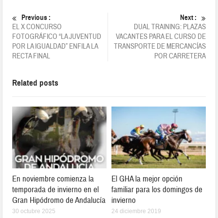
Previous :
Next :
EL X CONCURSO
DUAL TRAINING: PLAZAS
FOTOGRÁFICO “LA JUVENTUD
VACANTES PARA EL CURSO DE
POR LA IGUALDAD” ENFILA LA
TRANSPORTE DE MERCANCÍAS
RECTA FINAL
POR CARRETERA
Related posts
En noviembre comienza la
El GHA la mejor opción
temporada de invierno en el
familiar para los domingos de
Gran Hipódromo de Andalucía
invierno
30 octubre 2025
24 diciembre 2019