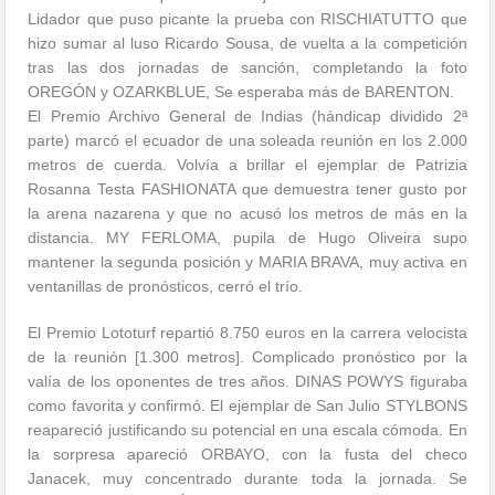
Lidador que puso picante la prueba con RISCHIATUTTO que
hizo sumar al luso Ricardo Sousa, de vuelta a la competición
tras las dos jornadas de sanción, completando la foto
OREGÓN y OZARKBLUE, Se esperaba más de BARENTON.
El Premio Archivo General de Indias (hándicap dividido 2ª
parte) marcó el ecuador de una soleada reunión en los 2.000
metros de cuerda. Volvía a brillar el ejemplar de Patrizia
Rosanna Testa FASHIONATA que demuestra tener gusto por
la arena nazarena y que no acusó los metros de más en la
distancia. MY FERLOMA, pupila de Hugo Oliveira supo
mantener la segunda posición y MARIA BRAVA, muy activa en
ventanillas de pronósticos, cerró el trío.
El Premio Lototurf repartió 8.750 euros en la carrera velocista
de la reunión [1.300 metros]. Complicado pronóstico por la
valía de los oponentes de tres años. DINAS POWYS figuraba
como favorita y confirmó. El ejemplar de San Julio STYLBONS
reapareció justificando su potencial en una escala cómoda. En
la sorpresa apareció ORBAYO, con la fusta del checo
Janacek, muy concentrado durante toda la jornada. Se