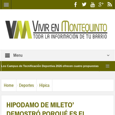
Menu
mpus de Tecnificación Deportiva 2026 ofrecen cuatro propuestas para disfrutar del 
rá el día 28 de marzo por las calles del barrio
Candidatos/as entidad Quint
Home
Deportes
Hípica
HIPODAMO DE MILETO’
DEMOSTRÓ PORQUÉ ES EL