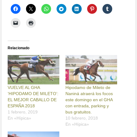
Relacionado
VUELVE AL GHA
Hipodamo de Mileto de
‘HIPODAMO DE MILETO’:
Naniná atraerá los focos
EL MEJOR CABALLO DE
este domingo en el GHA
ESPAÑA 2018
con entrada, parking y
1 febrero, 2019
bus gratuitos.
En «Hípica»
10 febrero, 2018
En «Hípica»