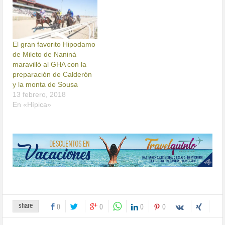
El gran favorito Hipodamo
de Mileto de Naniná
maravilló al GHA con la
preparación de Calderón
y la monta de Sousa
13 febrero, 2018
En «Hípica»
share
0
0
0
0