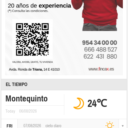
EL TIEMPO
Montequinto
24℃
Today
06/08/2026
07/08/2026
cielo claro
FRI