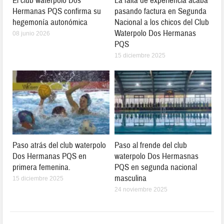
El club waterpolo Dos
La falta de experiencia acaba
Hermanas PQS confirma su
pasando factura en Segunda
hegemonía autonómica
Nacional a los chicos del Club
Waterpolo Dos Hermanas
08 junio 2026
PQS
15 diciembre 2025
Paso atrás del club waterpolo
Paso al frende del club
Dos Hermanas PQS en
waterpolo Dos Hermasnas
primera femenina.
PQS en segunda nacional
masculina
15 diciembre 2025
24 noviembre 2025