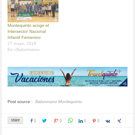
Montequinto acoge el
Intersector Nacional
Infantil Femenino
27 mayo, 2018
En «Balonmano»
Post source :
Balonmano Montequinto
share
0
0
0
0