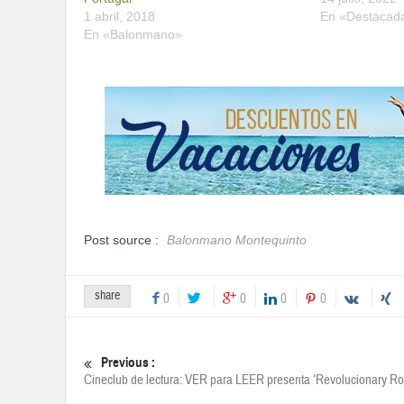
1 abril, 2018
En «Destacad
En «Balonmano»
Post source :
Balonmano Montequinto
share
0
0
0
0
Previous :
Cineclub de lectura: VER para LEER presenta ‘Revolucionary Ro