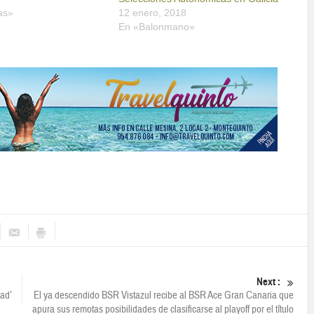
as»
12 enero, 2018
En «Balonmano»
Next :
ad’
El ya descendido BSR Vistazul recibe al BSR Ace Gran Canaria que
apura sus remotas posibilidades de clasificarse al playoff por el título