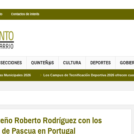
to
Contactos de interés
SECCIONES
QUINTEÑ@S
CULTURA
DEPORTES
GOBIE
ales 2026
Los Campus de Tecnificación Deportiva 2026 ofrecen cuatro propue
teño Roberto Rodríguez con los
o de Pascua en Portugal