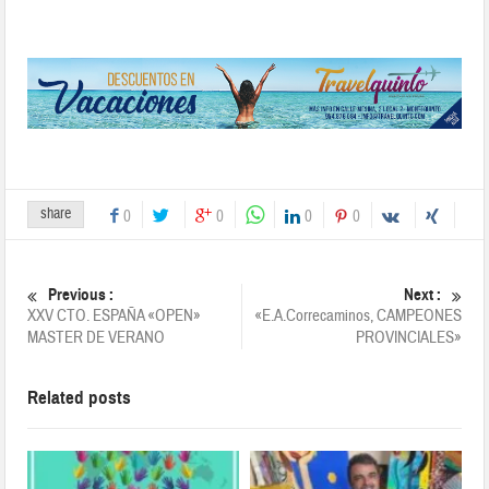
share
0
0
0
0
Previous :
Next :
XXV CTO. ESPAÑA «OPEN»
«E.A.Correcaminos, CAMPEONES
MASTER DE VERANO
PROVINCIALES»
Related posts