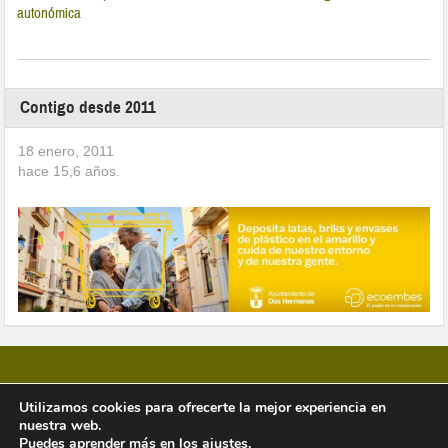
autonómica
Contigo desde 2011
18 enero, 2011
hace
15,6
años.
Utilizamos cookies para ofrecerte la mejor experiencia en
nuestra web.
Copyright © 2026 Vivir en Montequinto Periódico Digital
Puedes aprender más en los
ajustes
.