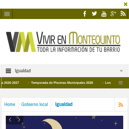
Igualdad
2027
Temporada de Piscinas Municipales 2026
Los Campus de Tecnifica
026
La hermanadad Humildad y Pilar de Montequinto procesionará el día 28 de m
Igualdad
Home
Gobierno local