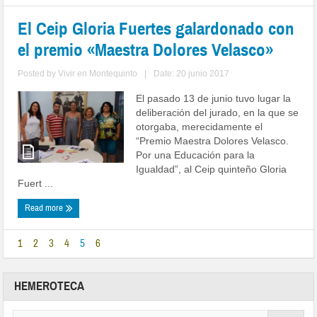
El Ceip Gloria Fuertes galardonado con
el premio «Maestra Dolores Velasco»
Posted by
Vivir en Montequinto
|
Date: 20 junio 2017
El pasado 13 de junio tuvo lugar la
deliberación del jurado, en la que se
otorgaba, merecidamente el
“Premio Maestra Dolores Velasco.
Por una Educación para la
Igualdad”, al Ceip quinteño Gloria
Fuert ...
Read more
1
2
3
4
5
6
HEMEROTECA