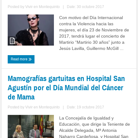
Posted by
Vivir en Montequinto
|
Date: 30 octubre 2017
Con motivo del Día Internacional
contra la Violencia hacia las
mujeres, el día 23 de Noviembre de
2017, tendrá lugar el concierto de
Martirio “Martirio 30 años” junto a
Jesús Lavilla, Guillermo McGill ...
Read more
Mamografías gartuitas en Hospital San
Agustín por el Día Mundial del Cáncer
de Mama
Posted by
Vivir en Montequinto
|
Date: 19 octubre 2017
La Concejalía de Igualdad y
Educación, que dirige la Teniente de
Alcalde Delegada, Mª Antonia
Naharro Cardeñosa, y Hospital San