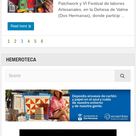
Patchwork y VI Festival de labores
Artesanales, en la Dehesa de Valme
(Dos Hermanas), donde particip ...
Read more
1
2
3
4
5
6
HEMEROTECA