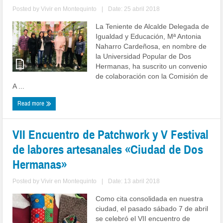
Posted by
Vivir en Montequinto
|
Date: 25 abril 2018
La Teniente de Alcalde Delegada de
Igualdad y Educación, Mª Antonia
Naharro Cardeñosa, en nombre de
la Universidad Popular de Dos
Hermanas, ha suscrito un convenio
de colaboración con la Comisión de
A ...
Read more
VII Encuentro de Patchwork y V Festival
de labores artesanales «Ciudad de Dos
Hermanas»
Posted by
Vivir en Montequinto
|
Date: 13 abril 2018
Como cita consolidada en nuestra
ciudad, el pasado sábado 7 de abril
se celebró el VII encuentro de