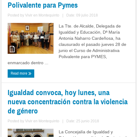
Polivalente para Pymes
Posted by
Vivir en Montequinto
|
Date: 09 julio 2018
La Tte. de Alcalde, Delegada de
Igualdad y Educación, Dª María
Antonia Naharro Cardeñosa, ha
clausurado el pasado jueves 28 de
junio el Curso de Administrativa
Polivalente para PYMES,
enmarcado dentro ...
Read more
Igualdad convoca, hoy lunes, una
nueva concentración contra la violencia
de género
Posted by
Vivir en Montequinto
|
Date: 25 junio 2018
La Concejalía de Igualdad y