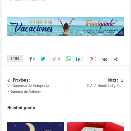
share
0
0
0
0
Previous :
Next :
VI Concurso de Fotografía
II Velá Humildad y Pilar
«Romería de Valme»
Related posts