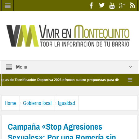
Menu
Tecnificación Deportiva 2026 ofrecen cuatro propuestas para disfrutar del deporte
ía 28 de marzo por las calles del barrio
Candidatos/as entidad Quinteña 202
Home
Gobierno local
Igualdad
Campaña «Stop Agresiones
Sexuales»; Por una Romería sin