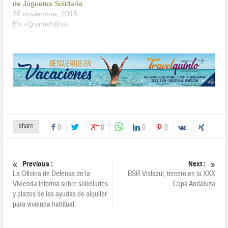
de Juguetes Solidaria
26 noviembre, 2015
En «Quinteñ@s»
share
0
0
0
0
Previous :
Next :
La Oficina de Defensa de la
BSR Vistazul, tercero en la XXX
Vivienda informa sobre solicitudes
Copa Andaluza
y plazos de las ayudas de alquiler
para vivienda habitual