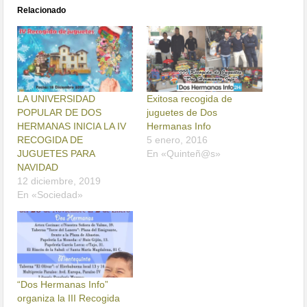
Relacionado
LA UNIVERSIDAD
Exitosa recogida de
POPULAR DE DOS
juguetes de Dos
HERMANAS INICIA LA IV
Hermanas Info
RECOGIDA DE
5 enero, 2016
JUGUETES PARA
En «Quinteñ@s»
NAVIDAD
12 diciembre, 2019
En «Sociedad»
“Dos Hermanas Info”
organiza la III Recogida