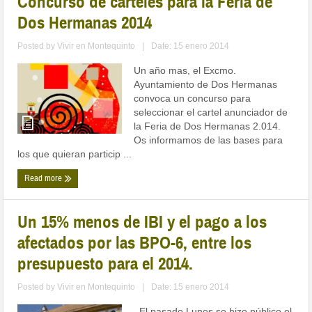
Concurso de carteles para la Feria de
Dos Hermanas 2014
Posted by
Vivir en Montequinto
|
Date: 15 enero 2014
Un año mas, el Excmo.
Ayuntamiento de Dos Hermanas
convoca un concurso para
seleccionar el cartel anunciador de
la Feria de Dos Hermanas 2.014.
Os informamos de las bases para
los que quieran particip ...
Read more
Un 15% menos de IBI y el pago a los
afectados por las BPO-6, entre los
presupuesto para el 2014.
Posted by
Vivir en Montequinto
|
Date: 15 enero 2014
El pasado Lunes se hizo público el