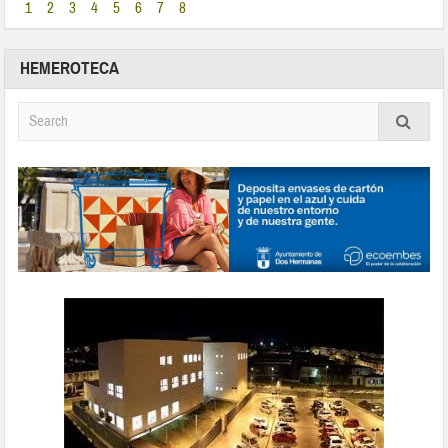
1
2
3
4
5
6
7
8
HEMEROTECA