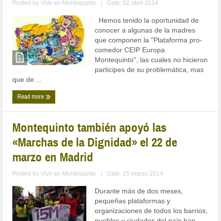
Posted by
Vivir en Montequinto
|
Date: 02 abril 2014
Hemos tenido la oportunidad de
conocer a algunas de la madres
que componen la "Plataforma pro-
comedor CEIP Europa
Montequinto", las cuales no hicieron
participes de su problemática, mas
que de ...
Read more
Montequinto también apoyó las
«Marchas de la Dignidad» el 22 de
marzo en Madrid
Posted by
Vivir en Montequinto
|
Date: 25 marzo 2014
Durante más de dos meses,
pequeñas plataformas y
organizaciones de todos los barrios,
pueblos y ciudades del país han