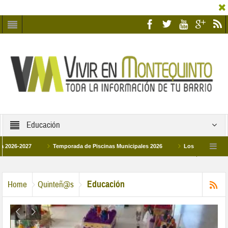
Educación
027
Temporada de Piscinas Municipales 2026
Los Campus de Tecnificac
26
La hermanadad Humildad y Pilar de Montequinto procesionará el día 28 de ma
Educación
Home
Quinteñ@s