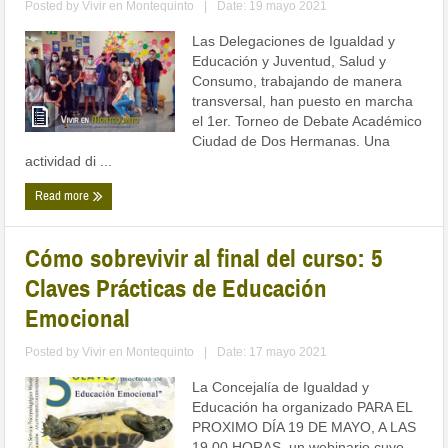
Posted by
Vivir en Montequinto
|
Date: 19 mayo 2021
Las Delegaciones de Igualdad y
Educación y Juventud, Salud y
Consumo, trabajando de manera
transversal, han puesto en marcha
el 1er. Torneo de Debate Académico
Ciudad de Dos Hermanas. Una
actividad di ...
Read more
Cómo sobrevivir al final del curso: 5
Claves Prácticas de Educación
Emocional
Posted by
Vivir en Montequinto
|
Date: 17 mayo 2021
La Concejalía de Igualdad y
Educación ha organizado PARA EL
PROXIMO DÍA 19 DE MAYO, A LAS
19.00 HORAS, un webinario cuyo