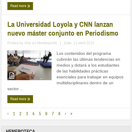
Read more
La Universidad Loyola y CNN lanzan
nuevo máster conjunto en Periodismo
Posted by
Vivir en Montequinto
|
Date: 13 abril 2021
Los contenidos del programa
cubrirán las últimas tendencias en
medios y dotará a los estudiantes
de las habilidades prácticas
esenciales para trabajar en equipos
multidisciplinares dentro de un
sector ...
Read more
‹
1
2
3
4
5
6
7
8
›
»
HEMEROTECA