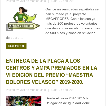
Posted by
Vivir en Montequinto
|
Date: 29 abril 2021
Quince universidades españolas se
han sumado ya al proyecto
MEGAPROFES. Con ellos son ya
más de 200 profesores voluntarios
que dan apoyo escolar online a más
de 500 niños y niñas en situación
de pobre ...
Read more
ENTREGA DE LA PLACA A LOS
CENTROS Y AMPA PREMIADOS EN LA
VI EDICIÓN DEL PREMIO “MAESTRA
DOLORES VELASCO” 2019-2020.
Posted by
Vivir en Montequinto
|
Date: 27 abril 2021
Desde el curso 2014/2015 la
Delegación de Igualdad viene