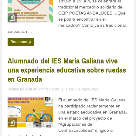
18:00h a 19:30h, se celebrará el
tradicional mercadillo solidario del
CEIP POETAS ANDALUCES. ¿Qué
se podrá encontrar en el
mercadillo? Como ya es tradicional,
se podrán ...
Read more
Alumnado del IES María Galiana vive
una experiencia educativa sobre ruedas
en Granada
Posted by
Vivir en Montequinto
|
Date: 08 mayo 2025
El alumnado del IES María Galiana
ha participado recientemente en
una estanciaeducativa en Granada,
en el marco del proyecto de
“Agrupaciones de
CentrosEscolares” dirigido al