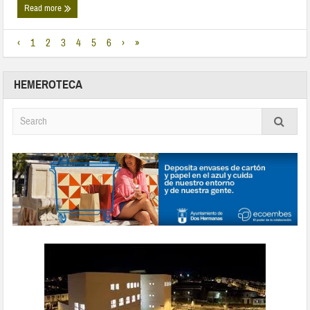
Read more
‹
1
2
3
4
5
6
›
»
HEMEROTECA