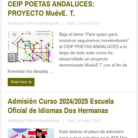
CEIP POETAS ANDALUCES:
PROYECTO MuévE. T.
Posted by
Vivir en Montequinto
|
Date: 17 junio 2024
Bajo el lema “Pare quien pare,
nosotros seguiremos moviéndonos”
el CEIP POETAS ANDALUCES a lo
largo de todo este curso ha
desarrollado un proyecto
denominado MuévE.T con el fin de
fomentar los desplaz ...
Read more
Admisión Curso 2024/2025 Escuela
Oficial de Idiomas Dos Hermanas
Posted by
Vivir en Montequinto
|
Date: 14 mayo 2024
Está abierto el plazo de admisión
para cursar estudios en la EOI Dos