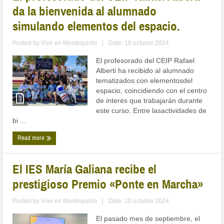
da la bienvenida al alumnado
simulando elementos del espacio.
Posted by
Vivir en Montequinto
|
Date: 10 octubre 2024
El profesorado del CEIP Rafael
Alberti ha recibido al alumnado
tematizados con elementosdel
espacio, coincidiendo con el centro
de interés que trabajarán durante
este curso. Entre lasactividades de
bi ...
Read more
El IES María Galiana recibe el
prestigioso Premio «Ponte en Marcha»
Posted by
Vivir en Montequinto
|
Date: 10 octubre 2024
El pasado mes de septiembre, el