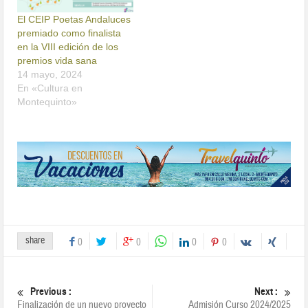
El CEIP Poetas Andaluces
premiado como finalista
en la VIII edición de los
premios vida sana
14 mayo, 2024
En «Cultura en
Montequinto»
share
0
0
0
0
Previous :
Next :
Finalización de un nuevo proyecto
Admisión Curso 2024/2025