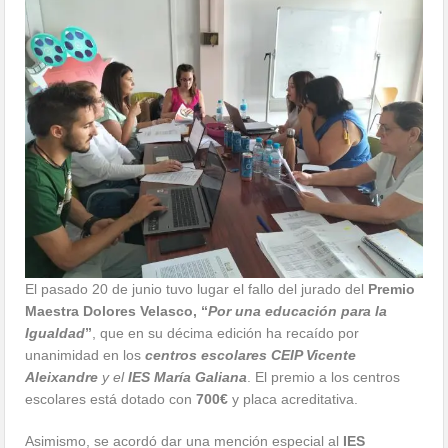
El pasado 20 de junio tuvo lugar el fallo del jurado del
Premio
Maestra Dolores Velasco, “
Por una educación para la
Igualdad
”
, que en su décima edición ha recaído por
unanimidad en los
centros escolares CEIP Vicente
Aleixandre
y el
IES María Galiana
. El premio a los centros
escolares está dotado con
700€
y placa acreditativa.
Asimismo, se acordó dar una mención especial al
IES