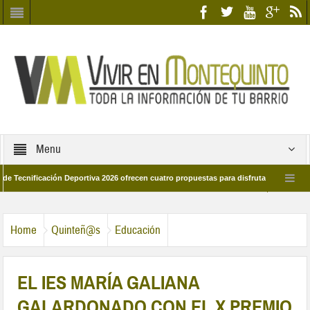
Menu
icación Deportiva 2026 ofrecen cuatro propuestas para disfrutar del deporte este v
e marzo por las calles del barrio
Candidatos/as entidad Quinteña 2026
Home
Quinteñ@s
Educación
EL IES MARÍA GALIANA
GALARDONADO CON EL X PREMIO