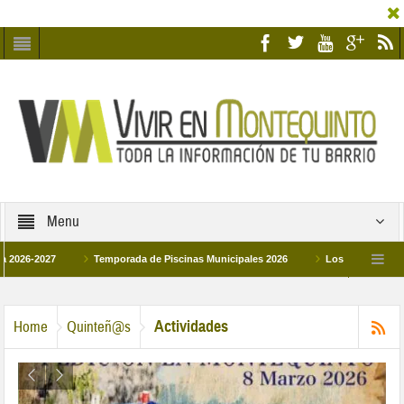
Menu
027
Temporada de Piscinas Municipales 2026
Los Campus de Tecnificac
26
La hermanadad Humildad y Pilar de Montequinto procesionará el día 28 de m
Actividades
Home
Quinteñ@s