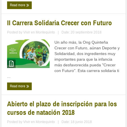
Read more
II Carrera Solidaria Crecer con Futuro
Posted by
Vivir en Montequinto
|
Date: 20 septiembre 2018
Un año más, la Ong Quinteña
Crecer con Futuro, aúnan Deporte y
Solidaridad, dos ingredientes muy
importantes para que la infancia
más desfavorecida pueda "Crecer
con Futuro". Esta carrera solidaria ti
...
Read more
Abierto el plazo de inscripción para los
cursos de natación 2018
Posted by
Vivir en Montequinto
|
Date: 18 junio 2018