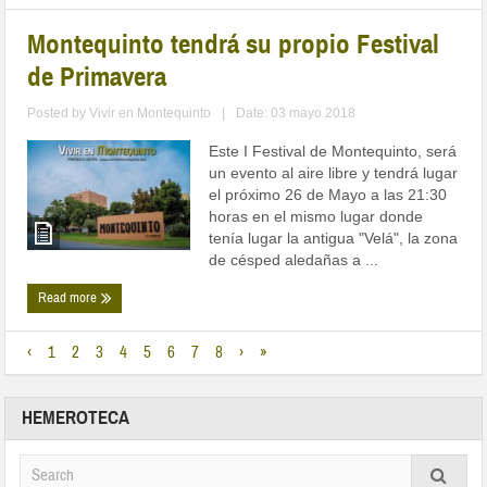
Montequinto tendrá su propio Festival
de Primavera
Posted by
Vivir en Montequinto
|
Date: 03 mayo 2018
Este I Festival de Montequinto, será
un evento al aire libre y tendrá lugar
el próximo 26 de Mayo a las 21:30
horas en el mismo lugar donde
tenía lugar la antigua "Velá", la zona
de césped aledañas a ...
Read more
‹
1
2
3
4
5
6
7
8
›
»
HEMEROTECA