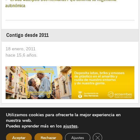
autonómica
Contigo desde 2011
18 enero, 2011
hace
15,6
años.
Utilizamos cookies para ofrecerte la mejor experiencia en
nuestra web.
Puedes aprender más en los
ajustes
.
Copyright © 2026 Vivir en Montequinto Periódico Digital
Cerrar el banner de 
Aceptar
Rechazar
Ajustes