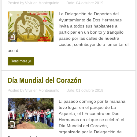
Posted by
Vivir en Montequinto
|
Date: 04 octubre 2019
La Delegación de Deportes del
Ayuntamiento de Dos Hermanas
invita a todos sus habitantes a
participar en un bonito y tranquilo
paseo por las calles de nuestra
ciudad, contribuyendo a fomentar el
uso d ...
Read more
Día Mundial del Corazón
Posted by
Vivir en Montequinto
|
Date: 01 octubre 2019
El pasado domingo por la mañana,
tuvo lugar en el parque de La
Alquería, el I Encuentro en Dos
Hermanas en el que se celebró el
Día Mundial del Corazón,
organizado por la Delegación de