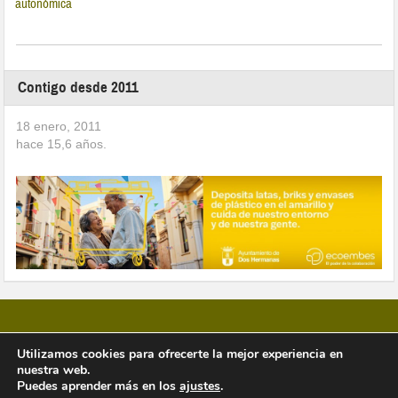
autonómica
Contigo desde 2011
18 enero, 2011
hace
15,6
años.
Utilizamos cookies para ofrecerte la mejor experiencia en
nuestra web.
Copyright © 2026 Vivir en Montequinto Periódico Digital
Puedes aprender más en los
ajustes
.