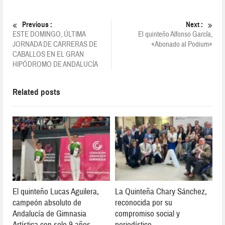
Previous :
Next :
ESTE DOMINGO, ÚLTIMA
El quinteño Alfonso García,
JORNADA DE CARRERAS DE
«Abonado al Podium»
CABALLOS EN EL GRAN
HIPÓDROMO DE ANDALUCÍA
Related posts
El quinteño Lucas Aguilera,
La Quinteña Chary Sánchez,
campeón absoluto de
reconocida por su
Andalucía de Gimnasia
compromiso social y
Artística con solo 9 años
periodístico