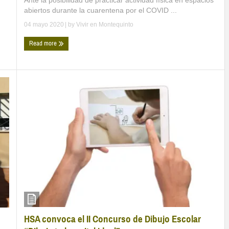
Ante la posibilidad de practicar actividad física en espacios
abiertos durante la cuarentena por el COVID ...
04 mayo 2020
| by
Vivir en Montequinto
Read more
HSA convoca el II Concurso de Dibujo Escolar