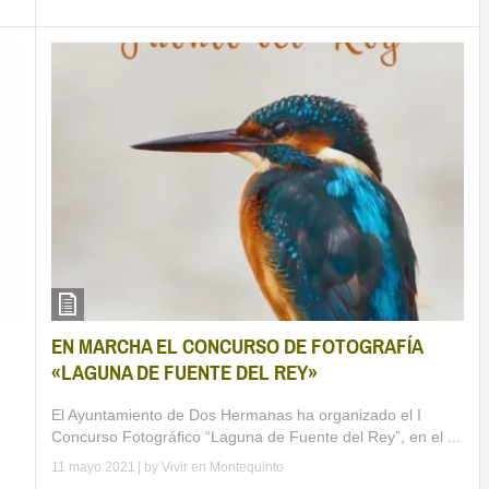
EN MARCHA EL CONCURSO DE FOTOGRAFÍA
«LAGUNA DE FUENTE DEL REY»
El Ayuntamiento de Dos Hermanas ha organizado el I
Concurso Fotográfico “Laguna de Fuente del Rey”, en el ...
11 mayo 2021
| by
Vivir en Montequinto