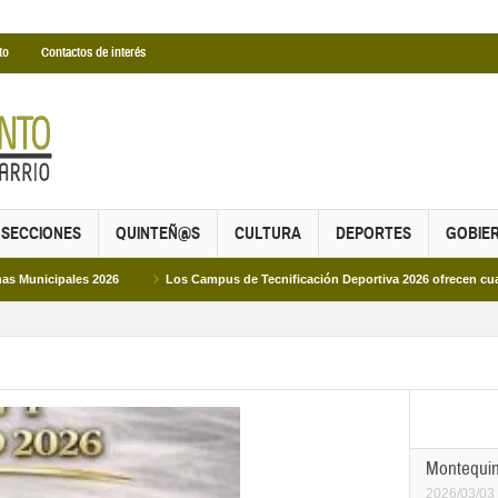
to
Contactos de interés
SECCIONES
QUINTEÑ@S
CULTURA
DEPORTES
GOBIE
026
Los Campus de Tecnificación Deportiva 2026 ofrecen cuatro propuestas pa
Montequin
2026/03/03