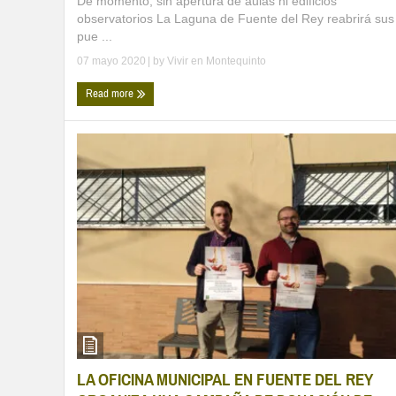
De momento, sin apertura de aulas ni edificios
observatorios La Laguna de Fuente del Rey reabrirá sus
pue ...
07 mayo 2020
| by
Vivir en Montequinto
Read more
LA OFICINA MUNICIPAL EN FUENTE DEL REY