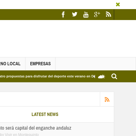
RNO LOCAL
EMPRESAS
ra disfrutar del deporte este verano en Dos Hermanas
Más de dos mil estudia
LATEST NEWS
to será capital del enganche andaluz
by
Vivir en Montequinto