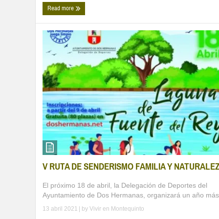
Read more
V RUTA DE SENDERISMO FAMILIA Y NATURALE
El próximo 18 de abril, la Delegación de Deportes del
Ayuntamiento de Dos Hermanas, organizará un año más 
13 abril 2021
| by
Vivir en Montequinto