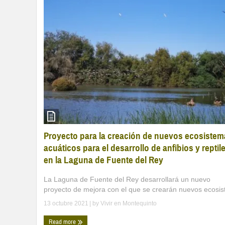
Proyecto para la creación de nuevos ecosistem
acuáticos para el desarrollo de anfibios y reptil
en la Laguna de Fuente del Rey
La Laguna de Fuente del Rey desarrollará un nuevo
proyecto de mejora con el que se crearán nuevos ecosist 
13 octubre 2021
| by
Vivir en Montequinto
Read more