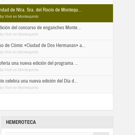
dad de Ntra. Sra. del Rocío de Montequ...
by
Vivir en Montequinto
dición del concurso de enganches Monte...
by
Vivir en Montequinto
so de Cómic «Ciudad de Dos Hermanas» a...
by
Vivir en Montequinto
ferta una nueva edición del programa ...
by
Vivir en Montequinto
o celebra una nueva edición del Día d...
by
Vivir en Montequinto
HEMEROTECA