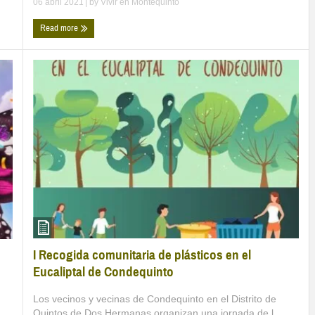
06 abril 2021
| by
Vivir en Montequinto
Read more
I Recogida comunitaria de plásticos en el
Eucaliptal de Condequinto
Los vecinos y vecinas de Condequinto en el Distrito de
Quintos de Dos Hermanas organizan una jornada de l ...