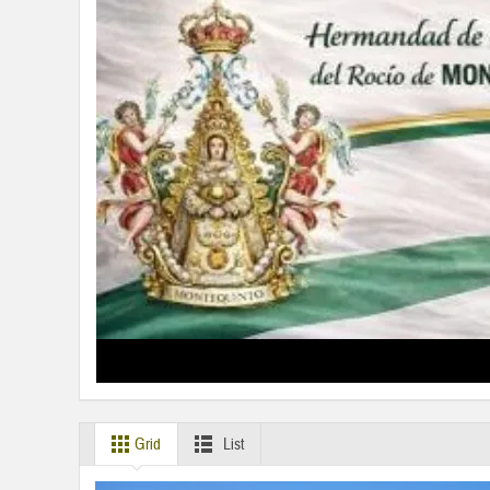
Grid
List