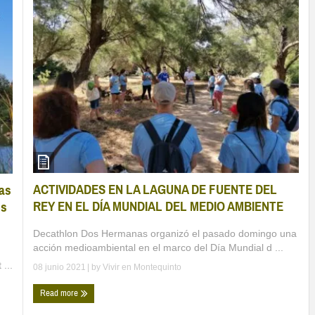
ACTIVIDADES EN LA LAGUNA DE FUENTE DEL
as
REY EN EL DÍA MUNDIAL DEL MEDIO AMBIENTE
es
Decathlon Dos Hermanas organizó el pasado domingo una
acción medioambiental en el marco del Día Mundial d ...
...
08 junio 2021
| by
Vivir en Montequinto
Read more