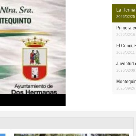
La Herman
2026/02/25
Primera e
2026/02/16
El Concur
2026/02/11
Juventud o
2026/02/09
Montequint
2025/09/26