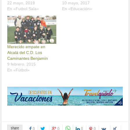
22 mayo, 2019
10 mayo, 2017
En «Futbol Sala»
En «Educación»
Merecido empate en
Alcalá del C.D. Los
Caminantes Benjamín
9 febrero, 2015
En «Fútbol»
share
0
0
0
0