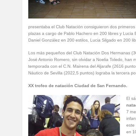
presentaba el Club Natación consiguieron dos primeros
plazas a cargo de Pablo Hachero en 200 libres y Lucia B
Daniel González en 200 estilos, Lucia Silgado en 200 lib
Los más pequeños del Club Natación Dos Hermanas (309
José Antonio Romero, sin olvidar a Noelia Toledo, han m
temporada con el C.N. Mairena del Aljarafe (2616 puntos
Náutico de Sevilla (2022,5 puntos) lograba la tercera pos
XX trofeo de natación Ciudad de San Fernando.
El s
nata
7 me
infan
este
en 1