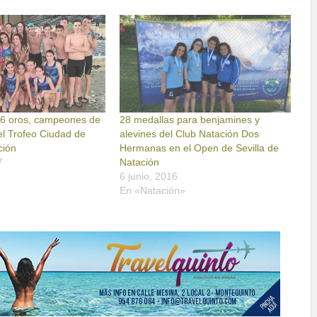
16 oros, campeones de
28 medallas para benjamines y
del Trofeo Ciudad de
alevines del Club Natación Dos
ción
Hermanas en el Open de Sevilla de
7
Natación
»
6 junio, 2016
En «Natación»