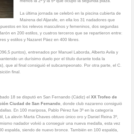
menos la 2ª y la 5ª que ocupo la segunda plaza.
La última jornada se celebró en la piscina cubierta de
Mairena del Aljarafe, en ella los 31 nadadores que
 puestos en los relevos masculinos y femeninos, dos segundas
arón en 200 estilos, y cuatros terceros que se repartieron entre:
res y estilos y Nazaret Páez en 400 libres.
6,5 puntos), entrenados por Manuel Laborda, Alberto Avila y
antenido un durísimo duelo por el título durante toda la
), que al final consiguió el subcampeonato. Por otra parte, el C.
ición final.
ábado 18 se disputó en San Fernando (Cádiz) el
XX Trofeo de
ción Ciudad de San Fernando
, donde club nazareno consiguió
dallas. En 100 mariposa, Pablo Pérez fue 3º en la categoría
til, La alevín Marta Chaves obtuvo único oro y Daniel Reina 3º,
 mismo nadador volvió a conseguir una nueva medalla, esta vez
00 espalda, siendo de nuevo bronce. También en 100 espalda,