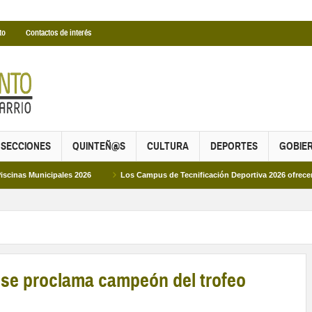
to
Contactos de interés
SECCIONES
QUINTEÑ@S
CULTURA
DEPORTES
GOBIE
ipales 2026
Los Campus de Tecnificación Deportiva 2026 ofrecen cuatro propu
se proclama campeón del trofeo