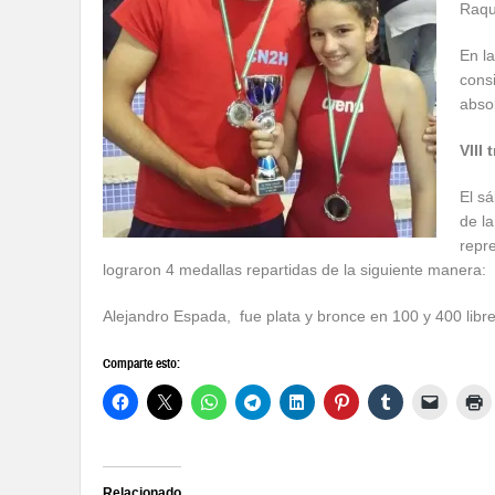
Raqu
En l
cons
abso
VIII
El sá
de l
repr
lograron 4 medallas repartidas de la siguiente manera:
Alejandro Espada, fue plata y bronce en 100 y 400 libres,
Comparte esto:
Relacionado