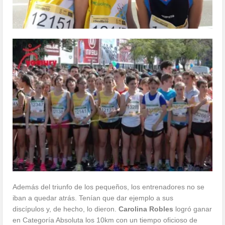
Además del triunfo de los pequeños, los entrenadores no se
iban a quedar atrás. Tenían que dar ejemplo a sus
discípulos y, de hecho, lo dieron.
Carolina Robles
logró ganar
en Categoría Absoluta los 10km con un tiempo oficioso de
35’31» y
Daniel Manzanares
consiguió entrar el 26º en