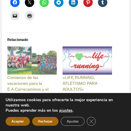
Relacionado
Comienzo de las
«LIFE RUNNING,
vacaciones para la
ATLETISMO PARA
E.A.Correcaminos y el
ADULTOS»
Club de Atletismo Life
21 agosto, 2015
Running
En «Atletismo»
Utilizamos cookies para ofrecerte la mejor experiencia en
27 junio, 2016
nuestra web.
En «Atletismo»
Puedes aprender más en los
ajustes
.
Cerrar el banner de 
Aceptar
Rechazar
Ajustes