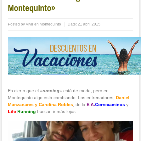
Montequinto»
Posted by
Vivir en Montequinto
Date:
21 abril 2015
Es cierto que el «
running
» está de moda, pero en
Montequinto algo está cambiando. Los entrenadores,
Daniel
Manzanares y Carolina Robles
, de la
E.A.
Correcaminos
y
Life
Running
buscan ir más lejos.