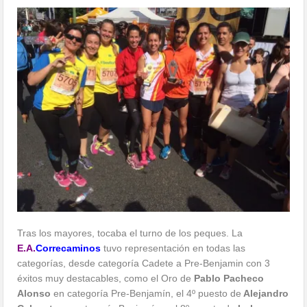
Tras los mayores, tocaba el turno de los peques. La
E.A.
Correcaminos
tuvo representación en todas las
categorías, desde categoría Cadete a Pre-Benjamin con 3
éxitos muy destacables, como el Oro de
Pablo Pacheco
Alonso
en categoría Pre-Benjamín, el 4º puesto de
Alejandro
Calvente
en categoría Benjamín y el 8º puesto de
Lola