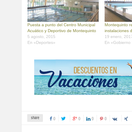
Puesta a punto del Centro Municipal
Montequinto r
Acuático y Deportivo de Montequinto
instalaciones 
5 agosto, 2015
19 enero, 201
En «Deportes»
En «Gobierno 
share
0
0
0
0