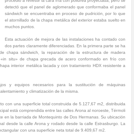
procedió a revestir la cara fría con poliurea proyectada, pero se
detectó que el panel de aglomerado que conformaba el panel
sándwich se encuentraba en proceso de pudrición, por lo que
el atornillado de la chapa metálica del exterior estaba suelto en
muchos puntos.
Esta actuación de mejora de las instalaciones ha contado con
dos partes claramente diferenciadas. En la primera parte se ha
 de chapa sándwich, la reparación de la estructura de madera
«in situ» de chapa grecada de acero conformado en frío con
chapa interior metálica lacada y con tratamiento HDX resistente a
jos y equipos necesarios para la sustitución de máquinas
alentamiento y climatización de la misma.
to con una superficie total construida de 5.127,67 m2, distribuida
ipal está comprendida entre las calles Arona al noroeste, Térmoli
ste en la barriada de Montequinto de Dos Hermanas. Su ubicación
nal desde la calle Arona y rodado desde la calle Estrasburgo. La
rectangular con una superficie neta total de 9.409,67 m2.