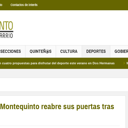
to
Contactos de interés
SECCIONES
QUINTEÑ@S
CULTURA
DEPORTES
GOBIE
opuestas para disfrutar del deporte este verano en Dos Hermanas
Más de dos 
 Montequinto reabre sus puertas tras