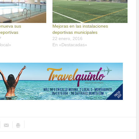
enueva sus
Mejoras en las instalaciones
deportivas
deportivas municipales
7
22 enero, 2016
local»
En «Destacadas»