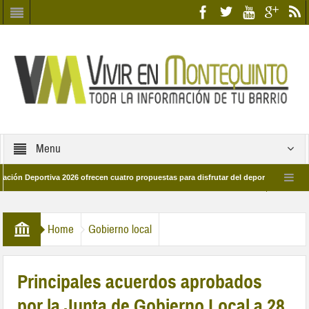
Menu
tiva 2026 ofrecen cuatro propuestas para disfrutar del deporte este verano en Dos
as calles del barrio
Candidatos/as entidad Quinteña 2026
Candidatos
Home
Gobierno local
Principales acuerdos aprobados
por la Junta de Gobierno Local a 28