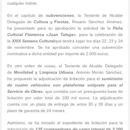
cualquier índole.
En el capítulo de
subvenciones
, la Teniente de Alcalde
Delegada de
Cultura y Fiestas
, Rosario Sánchez Jiménez,
ha presentado para su aprobación la solicitud de la
Peña
Cultural Flamenca «Juan Talega»
, para la celebración de
la
XXIX Semana Cultural
que tendrá lugar los días 22, 23 y 24
de noviembre. Se ha aprobado conceder una subvención
nominativa a dicha entidad por importe de 2.000 euros.
En otro orden de cosas, el Teniente de Alcalde Delegado
de
Movilidad y Limpieza Urbana
, Antonio Morán Sánchez,
ha propuesto la adjudicación de licitación para el
suministro
de cuatro vehículos con plataforma volquete para el
Servicio de Obras
, que contaba con un presupuesto base de
licitación por valor total de 100 mil euros. La adjudicación
cuenta con un plazo de entrega de entre 30 y 39 días y un
plazo de garantía de 24 meses.
Asimismo, se ha iniciado el expediente de licitación para la
adquisición de
135 contenedores de carga laterial de 3.200