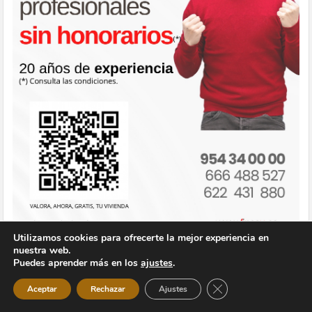
Utilizamos cookies para ofrecerte la mejor experiencia en
nuestra web.
EL TIEMPO
Puedes aprender más en los
ajustes
.
Cerrar el banner de 
Montequinto
Aceptar
Rechazar
Ajustes
25℃