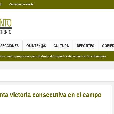
to
Contactos de interés
SECCIONES
QUINTEÑ@S
CULTURA
DEPORTES
GOBIE
 propuestas para disfrutar del deporte este verano en Dos Hermanas
Más de d
ta victoria consecutiva en el campo