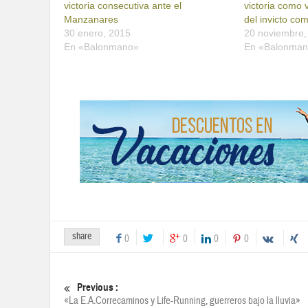
victoria consecutiva ante el
victoria como 
Manzanares
del invicto co
30 enero, 2015
20 noviembre,
En «Balonmano»
En «Balonma
share
0
0
0
0
Previous :
«La E.A.Correcaminos y Life-Running, guerreros bajo la lluvia»