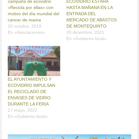
campaña de ecovidrio
ECOVIDRIO ESTARÁ
«Recicla por ellas» con
HASTA MAÑANA EN LA
motivo del día mundial del
ENTRADA DEL
cancer de mama
MERCADO DE ABASTOS
16 octubre, 2019
DE MONTEQUINTO
En «Asociaciones»
20 diciembre, 2021
En «Gobierno local»
EL AYUNTAMIENTO Y
ECOVIDRIO IMPULSAN
EL RECICLADO DE
ENVASES DE VIDRIO
DURANTE LA FERIA
17 mayo, 2022
En «Gobierno local»