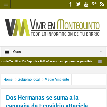
Menu
cnificación Deportiva 2026 ofrecen cuatro propuestas para disfrutar del deporte es
28 de marzo por las calles del barrio
Candidatos/as entidad Quinteña 2026
Home
Gobierno local
Medio Ambiente
Dos Hermanas se suma a la
campaña de Ecovidrio «Recicle