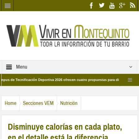
Menu
e Tecnificación Deportiva 2026 ofrecen cuatro propuestas para disfrutar del deport
día 28 de marzo por las calles del barrio
Candidatos/as entidad Quinteña 20
Home
Secciones VEM
Nutrición
Disminuye calorías en cada plato,
en el detalle está la diferencia.