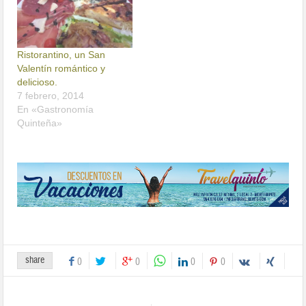
Ristorantino, un San
Valentín romántico y
delicioso.
7 febrero, 2014
En «Gastronomía
Quinteña»
share
0
0
0
0