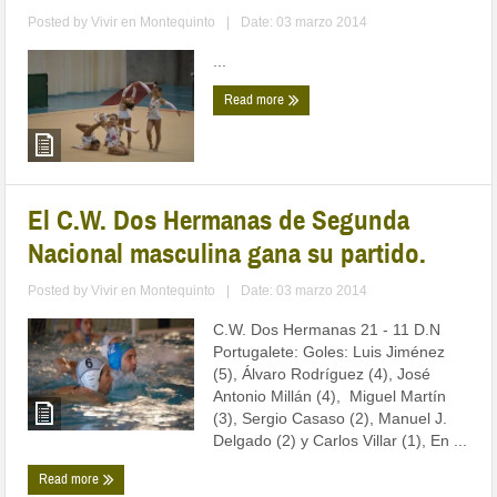
Posted by
Vivir en Montequinto
|
Date: 03 marzo 2014
...
Read more
El C.W. Dos Hermanas de Segunda
Nacional masculina gana su partido.
Posted by
Vivir en Montequinto
|
Date: 03 marzo 2014
C.W. Dos Hermanas 21 - 11 D.N
Portugalete: Goles: Luis Jiménez
(5), Álvaro Rodríguez (4), José
Antonio Millán (4), Miguel Martín
(3), Sergio Casaso (2), Manuel J.
Delgado (2) y Carlos Villar (1), En ...
Read more