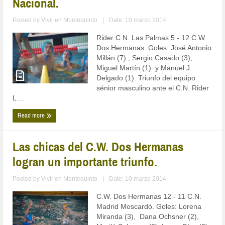
Nacional.
Posted by
Vivir en Montequinto
|
Date: 10 marzo 2014
Rider C.N. Las Palmas 5 - 12 C.W.
Dos Hermanas. Goles: José Antonio
Millán (7) , Sergio Casado (3),
Miguel Martín (1) y Manuel J.
Delgado (1). Triunfo del equipo
sénior masculino ante el C.N. Rider
L ...
Read more
Las chicas del C.W. Dos Hermanas
logran un importante triunfo.
Posted by
Vivir en Montequinto
|
Date: 10 marzo 2014
C.W. Dos Hermanas 12 - 11 C.N.
Madrid Moscardó. Goles: Lorena
Miranda (3), Dana Ochsner (2),