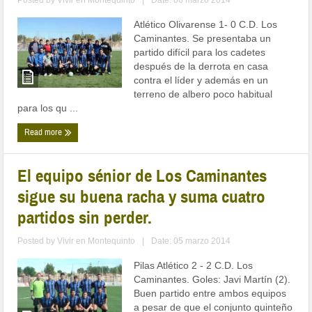
Posted by
Vivir en Montequinto
|
Date: 06 marzo 2014
Atlético Olivarense 1- 0 C.D. Los
Caminantes. Se presentaba un
partido difícil para los cadetes
después de la derrota en casa
contra el líder y además en un
terreno de albero poco habitual
para los qu ...
Read more
El equipo sénior de Los Caminantes
sigue su buena racha y suma cuatro
partidos sin perder.
Posted by
Vivir en Montequinto
|
Date: 05 marzo 2014
Pilas Atlético 2 - 2 C.D. Los
Caminantes. Goles: Javi Martín (2).
Buen partido entre ambos equipos
a pesar de que el conjunto quinteño