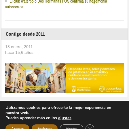
El club waterpolo Dos Hermanas PQS confirma su hegemonía
autonómica
Contigo desde 2011
18 enero, 2011
hace
15,6
años.
Utilizamos cookies para ofrecerte la mejor experiencia en
nuestra web.
Puedes aprender más en los
ajustes
.
Copyright © 2026 Vivir en Montequinto Periódico Digital
Cerrar el banner de 
Aceptar
Rechazar
Ajustes