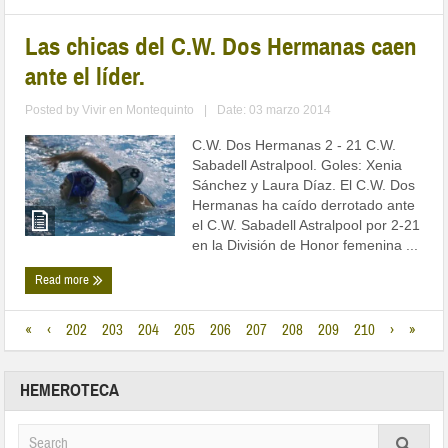
Las chicas del C.W. Dos Hermanas caen
ante el líder.
Posted by
Vivir en Montequinto
|
Date: 03 marzo 2014
C.W. Dos Hermanas 2 - 21 C.W.
Sabadell Astralpool. Goles: Xenia
Sánchez y Laura Díaz. El C.W. Dos
Hermanas ha caído derrotado ante
el C.W. Sabadell Astralpool por 2-21
en la División de Honor femenina ...
Read more
«
‹
202
203
204
205
206
207
208
209
210
›
»
HEMEROTECA