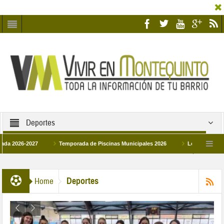
Deportes
6-2027
Temporada de Piscinas Municipales 2026
Los Campus de Tecnifi
 2026
La hermanadad Humildad y Pilar de Montequinto procesionará el día 28 de
Deportes
Home