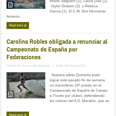
Mariló Salguero (2), Laura Díaz (2),
Taylor Dodson (2) y Rebeca
García (1). El C.W. Dos Hermanas
femenin ...
Read more
Carolina Robles obligada a renunciar al
Campeonato de España por
Federaciones
Posted by
Vivir en Montequinto
|
Date: 08 marzo 2014
Nuestra atleta Quinteña pudo
lograr este pasado fin de semana
un maravilloso 15º puesto en el
Campeonato de España de Campo
a Través por clubes, defendiendo
los colores del A.D. Maratón, que se
...
Read more