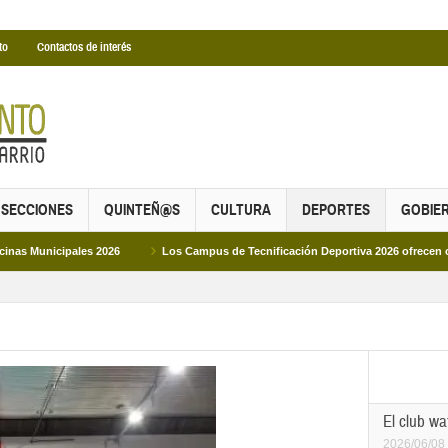
to
Contactos de interés
SECCIONES
QUINTEÑ@S
CULTURA
DEPORTES
GOBIE
026
Los Campus de Tecnificación Deportiva 2026 ofrecen cuatro propuestas pa
El club w
2026/06/08