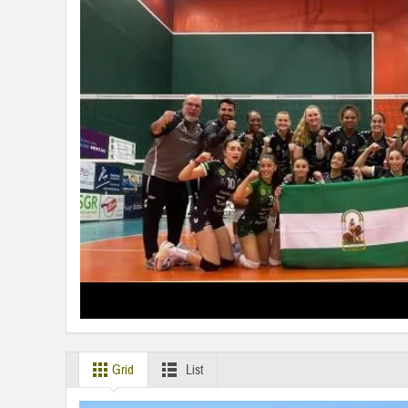
Grid
List