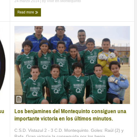
24 marzo 2014
| by
Vivir en Montequinto
Read more
Los benjamines del Montequinto consiguen una
su
importante victoria en los últimos minutos.
C.S.D. Vistazul 2 - 3 C.D. Montequinto. Goles: Raúl (2) y
Rafa. Gran victoria la conseguida por los benja ...