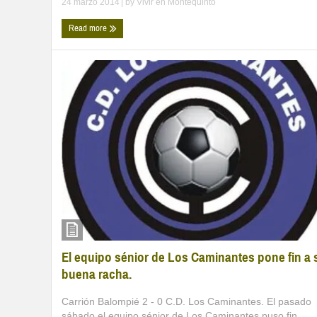
24 marzo 2014
| by
Vivir en Montequinto
Read more
El equipo sénior de Los Caminantes pone fin a 
buena racha.
Carrión Balompié 2 - 0 C.D. Los Caminantes. El pasado
sábado el equipo sénior de Los Caminantes puso fin ...