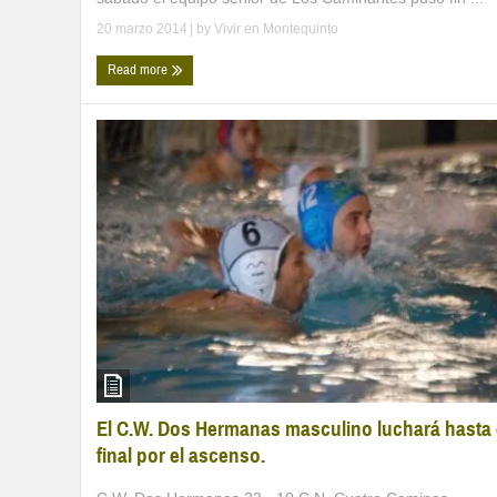
20 marzo 2014
| by
Vivir en Montequinto
Read more
El C.W. Dos Hermanas masculino luchará hasta 
final por el ascenso.