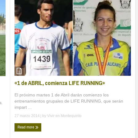
«1 de ABRIL, comienza LIFE RUNNING»
El próximo martes 1 de Abril darán comienzo los
entrenamientos grupales de LIFE RUNNING, que serán
a.
impart ...
27 marzo 2014
| by
Vivir en Montequinto
Read more