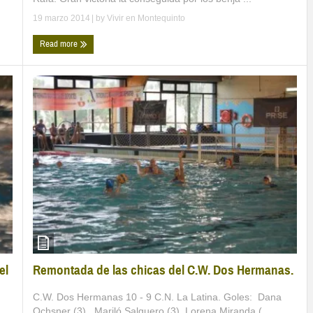
19 marzo 2014
| by
Vivir en Montequinto
Read more
Remontada de las chicas del C.W. Dos Hermanas.
el
C.W. Dos Hermanas 10 - 9 C.N. La Latina. Goles: Dana
Ochsner (3), Mariló Salguero (3), Lorena Miranda ( ...