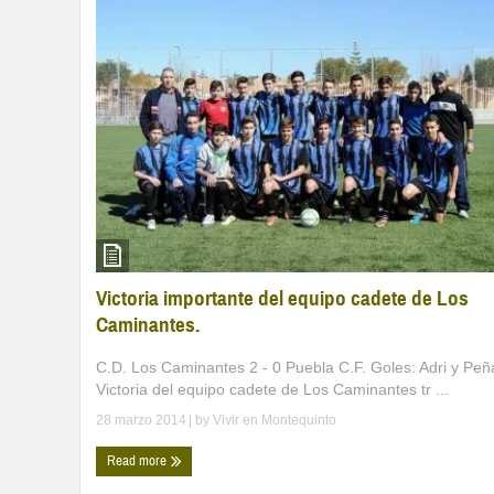
Victoria importante del equipo cadete de Los
Caminantes.
C.D. Los Caminantes 2 - 0 Puebla C.F. Goles: Adri y Peñ
Victoria del equipo cadete de Los Caminantes tr ...
28 marzo 2014
| by
Vivir en Montequinto
Read more