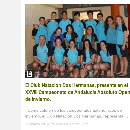
El Club Natación Dos Hermanas, presente en el
XXVIII Campeonato de Andalucía Absoluto Ope
de Invierno.
Como colofón de los campeonatos autonómicos de
invierno, el Club Natación Dos Hermanas, representa ...
26 marzo 2014
| by
Vivir en Montequinto