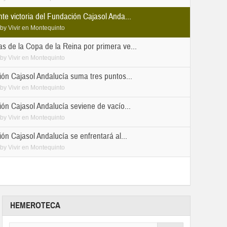
e victoria del Fundación Cajasol Anda...
by
Vivir en Montequinto
 de la Copa de la Reina por primera ve...
by
Vivir en Montequinto
ón Cajasol Andalucía suma tres puntos...
by
Vivir en Montequinto
ón Cajasol Andalucía seviene de vacío...
by
Vivir en Montequinto
ón Cajasol Andalucía se enfrentará al...
by
Vivir en Montequinto
HEMEROTECA