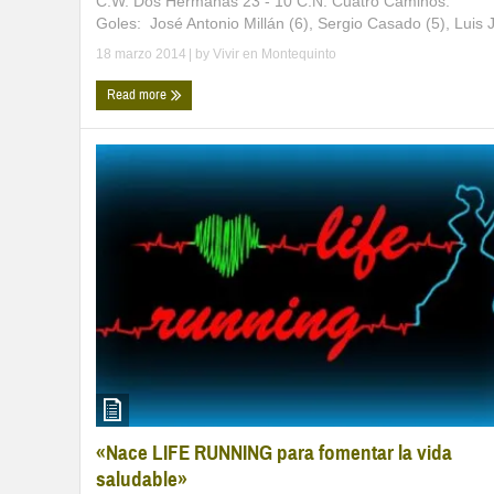
C.W. Dos Hermanas 23 - 10 C.N. Cuatro Caminos.
Goles: José Antonio Millán (6), Sergio Casado (5), Luis J 
18 marzo 2014
| by
Vivir en Montequinto
Read more
«Nace LIFE RUNNING para fomentar la vida
saludable»