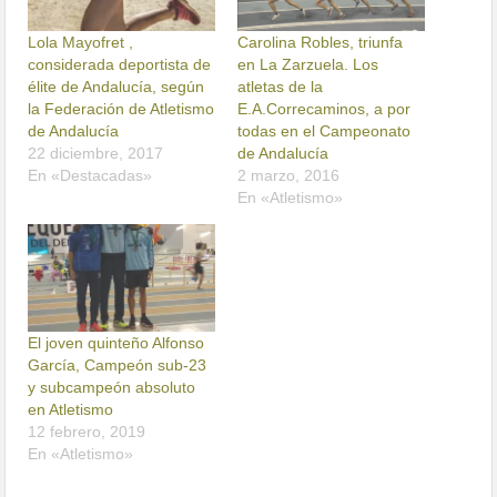
Lola Mayofret ,
Carolina Robles, triunfa
considerada deportista de
en La Zarzuela. Los
élite de Andalucía, según
atletas de la
la Federación de Atletismo
E.A.Correcaminos, a por
de Andalucía
todas en el Campeonato
22 diciembre, 2017
de Andalucía
En «Destacadas»
2 marzo, 2016
En «Atletismo»
El joven quinteño Alfonso
García, Campeón sub-23
y subcampeón absoluto
en Atletismo
12 febrero, 2019
En «Atletismo»