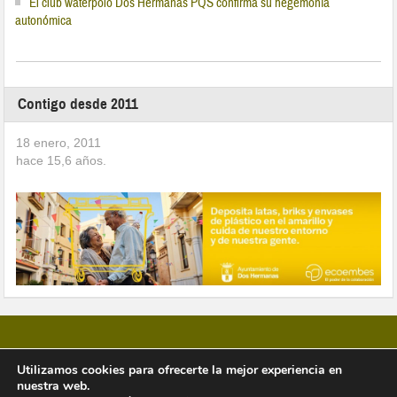
El club waterpolo Dos Hermanas PQS confirma su hegemonía
autonómica
Contigo desde 2011
18 enero, 2011
hace
15,6
años.
Utilizamos cookies para ofrecerte la mejor experiencia en
nuestra web.
Copyright © 2026 Vivir en Montequinto Periódico Digital