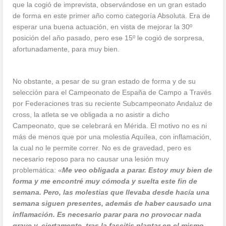
que la cogió de imprevista, observándose en un gran estado
de forma en este primer año como categoría Absoluta. Era de
esperar una buena actuación, en vista de mejorar la 30º
posición del año pasado, pero ese 15º le cogió de sorpresa,
afortunadamente, para muy bien.
No obstante, a pesar de su gran estado de forma y de su
selección para el Campeonato de España de Campo a Través
por Federaciones tras su reciente Subcampeonato Andaluz de
cross, la atleta se ve obligada a no asistir a dicho
Campeonato, que se celebrará en Mérida. El motivo no es ni
más de menos que por una molestia Aquílea, con inflamación,
la cual no le permite correr. No es de gravedad, pero es
necesario reposo para no causar una lesión muy
problemática: «
Me veo obligada a parar. Estoy muy bien de
forma y me encontré muy cómoda y suelta este fin de
semana. Pero, las molestias que llevaba desde hacía una
semana siguen presentes, además de haber causado una
inflamación. Es necesario parar para no provocar nada
grave y, ciertamente, tras la fascitis plantar en el mismo