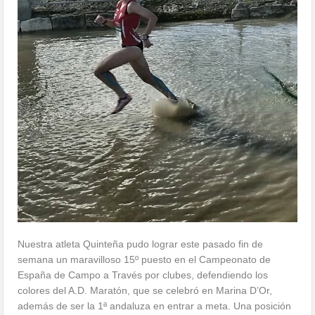
Nuestra atleta Quinteña pudo lograr este pasado fin de
semana un maravilloso 15º puesto en el Campeonato de
España de Campo a Través por clubes, defendiendo los
colores del A.D. Maratón, que se celebró en Marina D’Or,
además de ser la 1ª andaluza en entrar a meta. Una posición