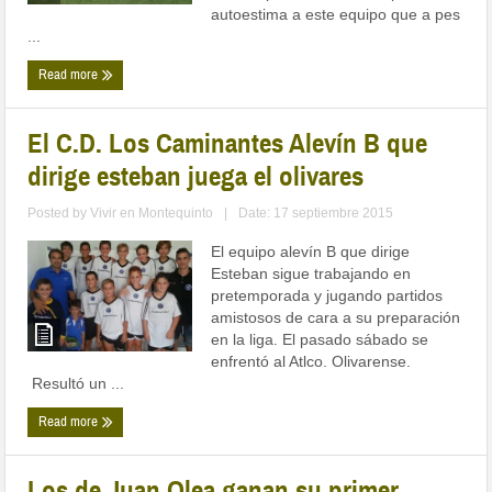
autoestima a este equipo que a pes
...
Read more
El C.D. Los Caminantes Alevín B que
dirige esteban juega el olivares
Posted by
Vivir en Montequinto
|
Date: 17 septiembre 2015
El equipo alevín B que dirige
Esteban sigue trabajando en
pretemporada y jugando partidos
amistosos de cara a su preparación
en la liga. El pasado sábado se
enfrentó al Atlco. Olivarense.
Resultó un ...
Read more
Los de Juan Olea ganan su primer