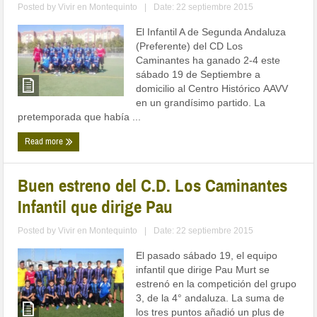
Posted by
Vivir en Montequinto
|
Date: 22 septiembre 2015
El Infantil A de Segunda Andaluza
(Preferente) del CD Los
Caminantes ha ganado 2-4 este
sábado 19 de Septiembre a
domicilio al Centro Histórico AAVV
en un grandísimo partido. La
pretemporada que había ...
Read more
Buen estreno del C.D. Los Caminantes
Infantil que dirige Pau
Posted by
Vivir en Montequinto
|
Date: 22 septiembre 2015
El pasado sábado 19, el equipo
infantil que dirige Pau Murt se
estrenó en la competición del grupo
3, de la 4° andaluza. La suma de
los tres puntos añadió un plus de