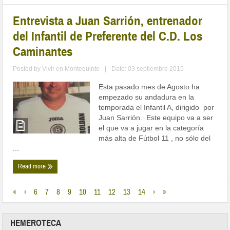
Entrevista a Juan Sarrión, entrenador
del Infantil de Preferente del C.D. Los
Caminantes
Posted by
Vivir en Montequinto
|
Date: 03 septiembre 2015
Esta pasado mes de Agosto ha
empezado su andadura en la
temporada el Infantil A, dirigido por
Juan Sarrión. Este equipo va a ser
el que va a jugar en la categoría
más alta de Fútbol 11 , no sólo del
...
Read more
«
‹
6
7
8
9
10
11
12
13
14
›
»
HEMEROTECA